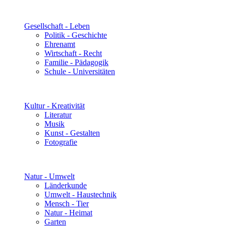
Gesellschaft - Leben
Politik - Geschichte
Ehrenamt
Wirtschaft - Recht
Familie - Pädagogik
Schule - Universitäten
Kultur - Kreativität
Literatur
Musik
Kunst - Gestalten
Fotografie
Natur - Umwelt
Länderkunde
Umwelt - Haustechnik
Mensch - Tier
Natur - Heimat
Garten