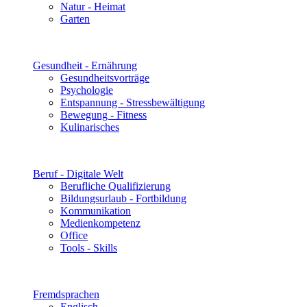
Natur - Heimat
Garten
Gesundheit - Ernährung
Gesundheitsvorträge
Psychologie
Entspannung - Stressbewältigung
Bewegung - Fitness
Kulinarisches
Beruf - Digitale Welt
Berufliche Qualifizierung
Bildungsurlaub - Fortbildung
Kommunikation
Medienkompetenz
Office
Tools - Skills
Fremdsprachen
Englisch