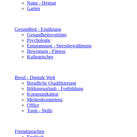
Natur - Heimat
Garten
Gesundheit - Ernährung
Gesundheitsvorträge
Psychologie
Entspannung - Stressbewältigung
Bewegung - Fitness
Kulinarisches
Beruf - Digitale Welt
Berufliche Qualifizierung
Bildungsurlaub - Fortbildung
Kommunikation
Medienkompetenz
Office
Tools - Skills
Fremdsprachen
Englisch