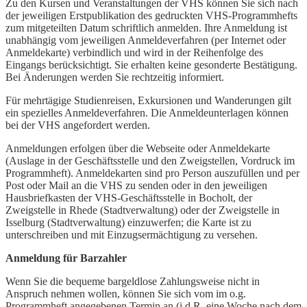
Zu den Kursen und Veranstaltungen der VHS können Sie sich nach
der jeweiligen Erstpublikation des gedruckten VHS-Programmhefts
zum mitgeteilten Datum schriftlich anmelden. Ihre Anmeldung ist
unabhängig vom jeweiligen Anmeldeverfahren (per Internet oder
Anmeldekarte) verbindlich und wird in der Reihenfolge des
Eingangs berücksichtigt. Sie erhalten keine gesonderte Bestätigung.
Bei Änderungen werden Sie rechtzeitig informiert.
Für mehrtägige Studienreisen, Exkursionen und Wanderungen gilt
ein spezielles Anmeldeverfahren. Die Anmeldeunterlagen können
bei der VHS angefordert werden.
Anmeldungen erfolgen über die Webseite oder Anmeldekarte
(Auslage in der Geschäftsstelle und den Zweigstellen, Vordruck im
Programmheft). Anmeldekarten sind pro Person auszufüllen und per
Post oder Mail an die VHS zu senden oder in den jeweiligen
Hausbriefkasten der VHS-Geschäftsstelle in Bocholt, der
Zweigstelle in Rhede (Stadtverwaltung) oder der Zweigstelle in
Isselburg (Stadtverwaltung) einzuwerfen; die Karte ist zu
unterschreiben und mit Einzugsermächtigung zu versehen.
Anmeldung für Barzahler
Wenn Sie die bequeme bargeldlose Zahlungsweise nicht in
Anspruch nehmen wollen, können Sie sich vom im o.g.
Programmheft angegebenen Termin an (i.d.R. eine Woche nach dem