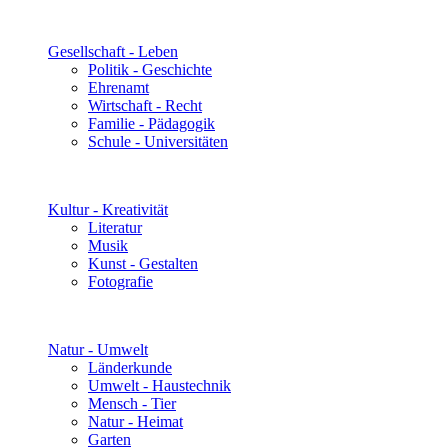
Gesellschaft - Leben
Politik - Geschichte
Ehrenamt
Wirtschaft - Recht
Familie - Pädagogik
Schule - Universitäten
Kultur - Kreativität
Literatur
Musik
Kunst - Gestalten
Fotografie
Natur - Umwelt
Länderkunde
Umwelt - Haustechnik
Mensch - Tier
Natur - Heimat
Garten