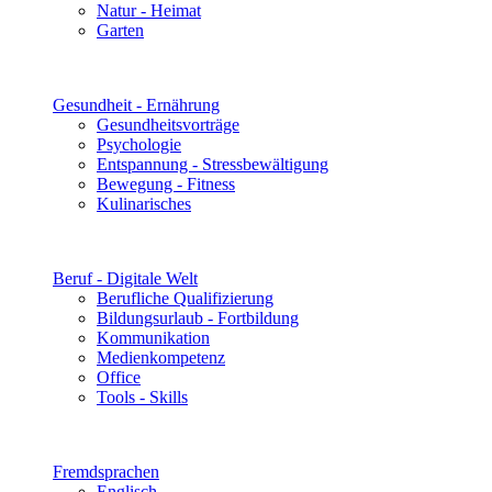
Natur - Heimat
Garten
Gesundheit - Ernährung
Gesundheitsvorträge
Psychologie
Entspannung - Stressbewältigung
Bewegung - Fitness
Kulinarisches
Beruf - Digitale Welt
Berufliche Qualifizierung
Bildungsurlaub - Fortbildung
Kommunikation
Medienkompetenz
Office
Tools - Skills
Fremdsprachen
Englisch