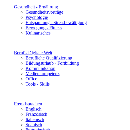
Gesundheit - Ernährung
Gesundheitsvorträge
Psychologie
Entspannung - Stressbewältigung
Bewegung - Fitness
Kulinarisches
Beruf - Digitale Welt
Berufliche Qualifizierung
Bildungsurlaub - Fortbildung
Kommunikation
Medienkompetenz
Office
Tools - Skills
Fremdsprachen
Englisch
Französisch
Italienisch
Spanisch
Portugiesisch