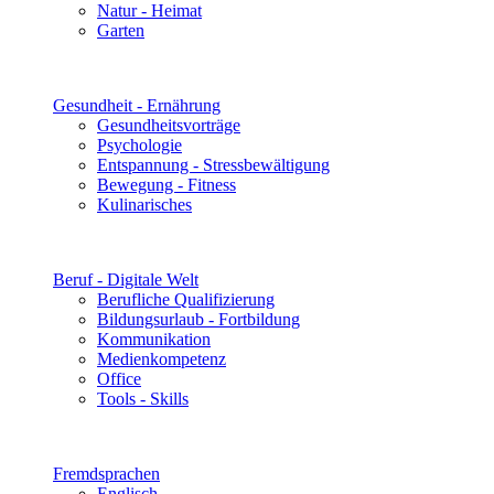
Natur - Heimat
Garten
Gesundheit - Ernährung
Gesundheitsvorträge
Psychologie
Entspannung - Stressbewältigung
Bewegung - Fitness
Kulinarisches
Beruf - Digitale Welt
Berufliche Qualifizierung
Bildungsurlaub - Fortbildung
Kommunikation
Medienkompetenz
Office
Tools - Skills
Fremdsprachen
Englisch