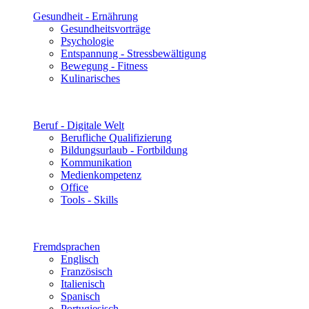
Gesundheit - Ernährung
Gesundheitsvorträge
Psychologie
Entspannung - Stressbewältigung
Bewegung - Fitness
Kulinarisches
Beruf - Digitale Welt
Berufliche Qualifizierung
Bildungsurlaub - Fortbildung
Kommunikation
Medienkompetenz
Office
Tools - Skills
Fremdsprachen
Englisch
Französisch
Italienisch
Spanisch
Portugiesisch