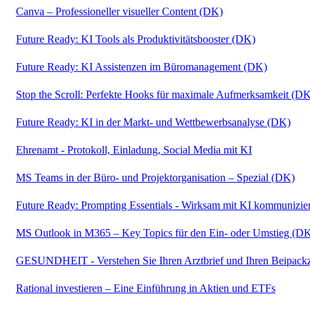
Canva – Professioneller visueller Content (DK)
Future Ready: KI Tools als Produktivitätsbooster (DK)
Future Ready: KI Assistenzen im Büromanagement (DK)
Stop the Scroll: Perfekte Hooks für maximale Aufmerksamkeit (D
Future Ready: KI in der Markt- und Wettbewerbsanalyse (DK)
Ehrenamt - Protokoll, Einladung, Social Media mit KI
MS Teams in der Büro- und Projektorganisation – Spezial (DK)
Future Ready: Prompting Essentials - Wirksam mit KI kommunizi
MS Outlook in M365 – Key Topics für den Ein- oder Umstieg (D
GESUNDHEIT - Verstehen Sie Ihren Arztbrief und Ihren Beipackze
Rational investieren – Eine Einführung in Aktien und ETFs