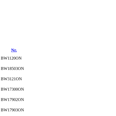
Nr.
BW1120ON
BW18503ON
BW3121ON
BW17300ON
BW17902ON
BW17903ON