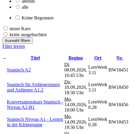
abends
alle
Keine Begonnen
neuer Kurs
keine ausgebuchten
Auswahl filtern
Filter leeren
–
Titel
Beginn
Ort
Nr.
Di.
LernWerk
Spanisch A2
08.09.2026,
BW18451
3.11
16:45 Uhr
Do.
Spanisch für Anfängerinnen
LernWerk
10.09.2026,
BW18450
und Anfänger A1.2
3.11
18:30 Uhr
Mo.
Konversationskurs Spanisch -
LernWerk
14.09.2026,
BW18456
Niveau A2-B1
0.28
18:00 Uhr
Mo.
Spanisch Niveau A1 - Lernen
LernWerk
14.09.2026,
BW18453
in der Kleingruppe
0.28
19:30 Uhr
Di.