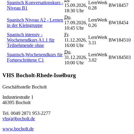
Spanisch Konversationskurs -
LernWerk
15.09.2026,
BW18457
Niveau B1
0.28
18:30 Uhr
Do.
Spanisch Niveau A2 - Lernen
LernWerk
17.09.2026,
BW18454
in der Kleingruppe
0.26
10:45 Uhr
Spanisch intensiv -
Fr.
LernWerk
Wochenendkurs A1.1 für
11.12.2026,
BW184510
3.11
Teilnehmende ohne
16:00 Uhr
Do.
Spanisch-Wochenendkurs für
LernWerk
31.12.2026,
BW184503
Fortgeschrittene C1
3.02
10:00 Uhr
VHS Bocholt-Rhede-Isselburg
Geschäftsstelle Bocholt
Industriestraße 1
46395 Bocholt
Tel. 0049 2871 953-2277
vhs(at)bocholt.de
www.bocholt.de