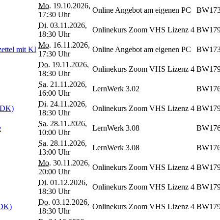
Mo.
19.10.2026,
Online Angebot am eigenen PC
BW17
17:30 Uhr
Di.
03.11.2026,
Onlinekurs Zoom VHS Lizenz 4
BW17
18:30 Uhr
Mo.
16.11.2026,
ttel mit KI
Online Angebot am eigenen PC
BW17
17:30 Uhr
Do.
19.11.2026,
Onlinekurs Zoom VHS Lizenz 4
BW17
18:30 Uhr
Sa.
21.11.2026,
LernWerk 3.02
BW176
16:00 Uhr
Di.
24.11.2026,
 (DK)
Onlinekurs Zoom VHS Lizenz 4
BW17
18:30 Uhr
Sa.
28.11.2026,
e
LernWerk 3.08
BW176
10:00 Uhr
Sa.
28.11.2026,
LernWerk 3.08
BW176
13:00 Uhr
Mo.
30.11.2026,
Onlinekurs Zoom VHS Lizenz 4
BW17
20:00 Uhr
Di.
01.12.2026,
Onlinekurs Zoom VHS Lizenz 4
BW17
18:30 Uhr
Do.
03.12.2026,
(DK)
Onlinekurs Zoom VHS Lizenz 4
BW17
18:30 Uhr