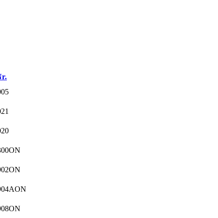
r.
05
21
20
300ON
902ON
904AON
908ON