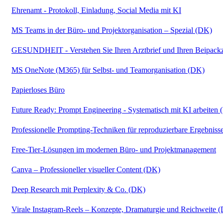
Ehrenamt - Protokoll, Einladung, Social Media mit KI
MS Teams in der Büro- und Projektorganisation – Spezial (DK)
GESUNDHEIT - Verstehen Sie Ihren Arztbrief und Ihren Beipackze
MS OneNote (M365) für Selbst- und Teamorganisation (DK)
Papierloses Büro
Future Ready: Prompt Engineering - Systematisch mit KI arbeiten
Professionelle Prompting-Techniken für reproduzierbare Ergebniss
Free-Tier-Lösungen im modernen Büro- und Projektmanagement
Canva – Professioneller visueller Content (DK)
Deep Research mit Perplexity & Co. (DK)
Virale Instagram-Reels – Konzepte, Dramaturgie und Reichweite 