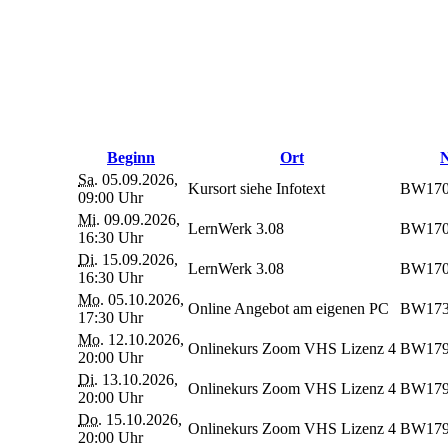
Beginn
Ort
N
Sa.
05.09.2026,
Kursort siehe Infotext
BW170
09:00 Uhr
Mi.
09.09.2026,
LernWerk 3.08
BW170
16:30 Uhr
Di.
15.09.2026,
LernWerk 3.08
BW170
16:30 Uhr
Mo.
05.10.2026,
Online Angebot am eigenen PC
BW17
17:30 Uhr
Mo.
12.10.2026,
Onlinekurs Zoom VHS Lizenz 4
BW17
20:00 Uhr
Di.
13.10.2026,
Onlinekurs Zoom VHS Lizenz 4
BW17
20:00 Uhr
Do.
15.10.2026,
Onlinekurs Zoom VHS Lizenz 4
BW17
20:00 Uhr