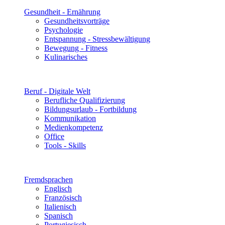
Gesundheit - Ernährung
Gesundheitsvorträge
Psychologie
Entspannung - Stressbewältigung
Bewegung - Fitness
Kulinarisches
Beruf - Digitale Welt
Berufliche Qualifizierung
Bildungsurlaub - Fortbildung
Kommunikation
Medienkompetenz
Office
Tools - Skills
Fremdsprachen
Englisch
Französisch
Italienisch
Spanisch
Portugiesisch