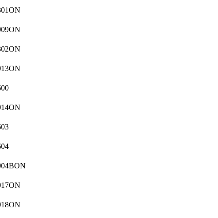
301ON
909ON
302ON
913ON
00
914ON
03
04
904BON
917ON
918ON