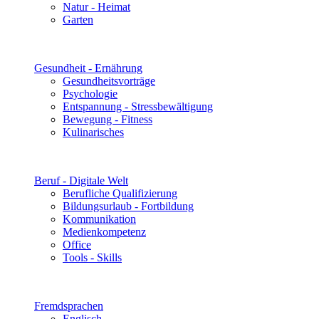
Natur - Heimat
Garten
Gesundheit - Ernährung
Gesundheitsvorträge
Psychologie
Entspannung - Stressbewältigung
Bewegung - Fitness
Kulinarisches
Beruf - Digitale Welt
Berufliche Qualifizierung
Bildungsurlaub - Fortbildung
Kommunikation
Medienkompetenz
Office
Tools - Skills
Fremdsprachen
Englisch