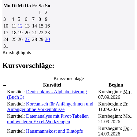
Mo
Di
Mi
Do
Fr
Sa
So
1
2
3
4
5
6
7
8
9
10
11
12
13
14
15
16
17
18
19
20
21
22
23
24
25
26
27
28
29
30
31
Kurshighlights
Kursvorschläge:
Kursvorschläge
–
Kurstitel
Beginn
Kurstitel:
Deutschkurs - Alphabetisierung
Kursbeginn:
Mo.
,
(Buch 3)
07.09.2026
Kurstitel:
Koreanisch für Anfängerinnen und
Kursbeginn:
Fr.
,
Anfänger ohne Vorkenntnisse
11.09.2026
Kurstitel:
Datenanalyse mit Pivot-Tabellen
Kursbeginn:
Mo.
,
und weiteren Excel-Werkzeugen
21.09.2026
Kursbeginn:
Do.
,
Kurstitel:
Hausmannskost und Eintöpfe
24.09.2026