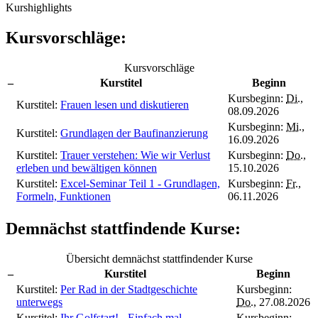
Kurshighlights
Kursvorschläge:
Kursvorschläge
–
Kurstitel
Beginn
Kursbeginn:
Di.
,
Kurstitel:
Frauen lesen und diskutieren
08.09.2026
Kursbeginn:
Mi.
,
Kurstitel:
Grundlagen der Baufinanzierung
16.09.2026
Kurstitel:
Trauer verstehen: Wie wir Verlust
Kursbeginn:
Do.
,
erleben und bewältigen können
15.10.2026
Kurstitel:
Excel-Seminar Teil 1 - Grundlagen,
Kursbeginn:
Fr.
,
Formeln, Funktionen
06.11.2026
Demnächst stattfindende Kurse:
Übersicht demnächst stattfindender Kurse
–
Kurstitel
Beginn
Kurstitel:
Per Rad in der Stadtgeschichte
Kursbeginn:
unterwegs
Do.
, 27.08.2026
Kurstitel:
Ihr Golfstart! - Einfach mal
Kursbeginn: