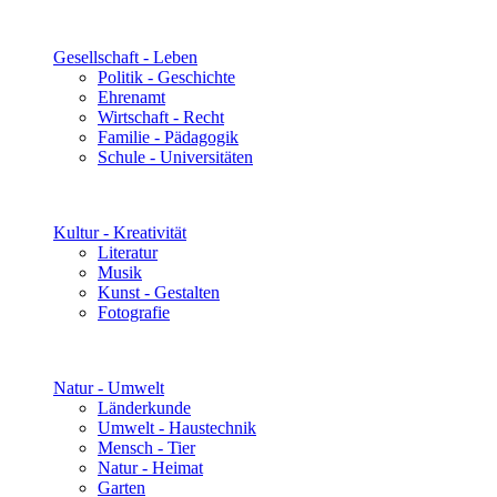
Gesellschaft - Leben
Politik - Geschichte
Ehrenamt
Wirtschaft - Recht
Familie - Pädagogik
Schule - Universitäten
Kultur - Kreativität
Literatur
Musik
Kunst - Gestalten
Fotografie
Natur - Umwelt
Länderkunde
Umwelt - Haustechnik
Mensch - Tier
Natur - Heimat
Garten