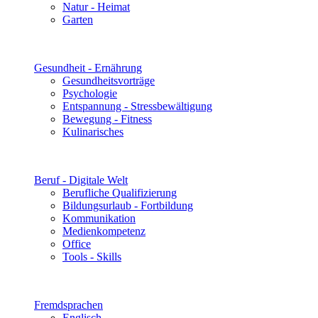
Natur - Heimat
Garten
Gesundheit - Ernährung
Gesundheitsvorträge
Psychologie
Entspannung - Stressbewältigung
Bewegung - Fitness
Kulinarisches
Beruf - Digitale Welt
Berufliche Qualifizierung
Bildungsurlaub - Fortbildung
Kommunikation
Medienkompetenz
Office
Tools - Skills
Fremdsprachen
Englisch