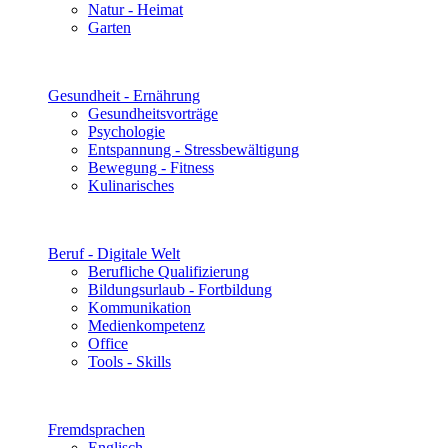
Natur - Heimat
Garten
Gesundheit - Ernährung
Gesundheitsvorträge
Psychologie
Entspannung - Stressbewältigung
Bewegung - Fitness
Kulinarisches
Beruf - Digitale Welt
Berufliche Qualifizierung
Bildungsurlaub - Fortbildung
Kommunikation
Medienkompetenz
Office
Tools - Skills
Fremdsprachen
Englisch