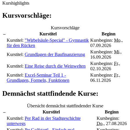
Kurshighlights
Kursvorschläge:
Kursvorschläge
–
Kurstitel
Beginn
Kurstitel:
"Wirbelsäule-Special" - Gymnastik
Kursbeginn:
Mo.
,
für den Rücken
07.09.2026
Kursbeginn:
Mi.
,
Kurstitel:
Grundlagen der Baufinanzierung
16.09.2026
Kursbeginn:
Fr.
,
Kurstitel:
Eine Reise durch die Weinwelten
02.10.2026
Kurstitel:
Excel-Seminar Teil 1 -
Kursbeginn:
Fr.
,
Grundlagen, Formeln, Funktionen
06.11.2026
Demnächst stattfindende Kurse:
Übersicht demnächst stattfindender Kurse
–
Kurstitel
Beginn
Kurstitel:
Per Rad in der Stadtgeschichte
Kursbeginn:
unterwegs
Do.
, 27.08.2026
Kurstitel:
Ihr Golfstart! - Einfach mal
Kursbeginn: