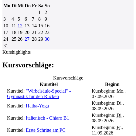
Mo
Di
Mi
Do
Fr
Sa
So
1
2
3
4
5
6
7
8
9
10
11
12
13
14
15
16
17
18
19
20
21
22
23
24
25
26
27
28
29
30
31
Kurshighlights
Kursvorschläge:
Kursvorschläge
–
Kurstitel
Beginn
Kurstitel:
"Wirbelsäule-Special" -
Kursbeginn:
Mo.
,
Gymnastik für den Rücken
07.09.2026
Kursbeginn:
Di.
,
Kurstitel:
Hatha-Yoga
08.09.2026
Kursbeginn:
Di.
,
Kurstitel:
Italienisch - Chiaro B1
08.09.2026
Kursbeginn:
Fr.
,
Kurstitel:
Erste Schritte am PC
11.09.2026