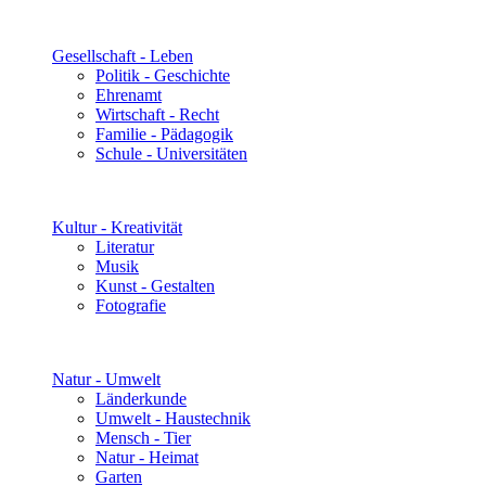
Gesellschaft - Leben
Politik - Geschichte
Ehrenamt
Wirtschaft - Recht
Familie - Pädagogik
Schule - Universitäten
Kultur - Kreativität
Literatur
Musik
Kunst - Gestalten
Fotografie
Natur - Umwelt
Länderkunde
Umwelt - Haustechnik
Mensch - Tier
Natur - Heimat
Garten