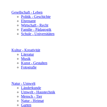
Gesellschaft - Leben
Politik - Geschichte
Ehrenamt
Wirtschaft - Recht
Familie - Pädagogik
Schule - Universitäten
Kultur - Kreativität
Literatur
Musik
Kunst - Gestalten
Fotografie
Natur - Umwelt
Länderkunde
Umwelt - Haustechnik
Mensch - Tier
Natur - Heimat
Garten