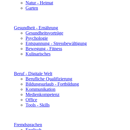
Natur - Heimat
Garten
Gesundheit - Ernährung
Gesundheitsvorträge
Psychologie
Entspannung - Stressbewältigung
Bewegung - Fitness
Kulinarisches
Beruf - Digitale Welt
Berufliche Qualifizierung
Bildungsurlaub - Fortbildung
Kommunikation
Medienkompetenz
Office
Tools - Skills
Fremdsprachen
Englisch