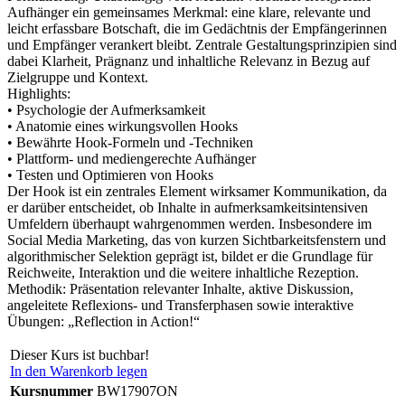
Aufhänger ein gemeinsames Merkmal: eine klare, relevante und
leicht erfassbare Botschaft, die im Gedächtnis der Empfängerinnen
und Empfänger verankert bleibt. Zentrale Gestaltungsprinzipien sind
dabei Klarheit, Prägnanz und inhaltliche Relevanz in Bezug auf
Zielgruppe und Kontext.
Highlights:
• Psychologie der Aufmerksamkeit
• Anatomie eines wirkungsvollen Hooks
• Bewährte Hook‑Formeln und ‑Techniken
• Plattform‑ und mediengerechte Aufhänger
• Testen und Optimieren von Hooks
Der Hook ist ein zentrales Element wirksamer Kommunikation, da
er darüber entscheidet, ob Inhalte in aufmerksamkeitsintensiven
Umfeldern überhaupt wahrgenommen werden. Insbesondere im
Social Media Marketing, das von kurzen Sichtbarkeitsfenstern und
algorithmischer Selektion geprägt ist, bildet er die Grundlage für
Reichweite, Interaktion und die weitere inhaltliche Rezeption.
Methodik: Präsentation relevanter Inhalte, aktive Diskussion,
angeleitete Reflexions- und Transferphasen sowie interaktive
Übungen: „Reflection in Action!“
Dieser Kurs ist buchbar!
In den Warenkorb legen
Kursnummer
BW17907ON