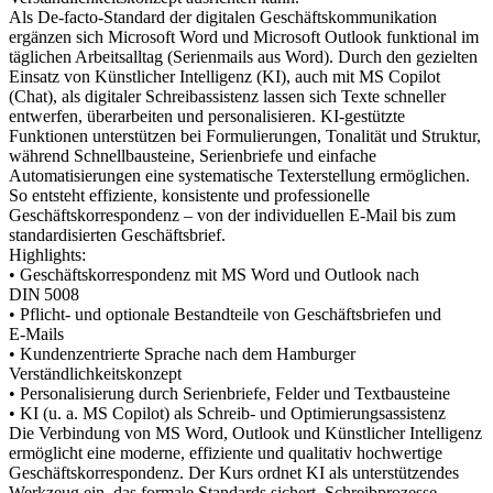
Als De‑facto‑Standard der digitalen Geschäftskommunikation
ergänzen sich Microsoft Word und Microsoft Outlook funktional im
täglichen Arbeitsalltag (Serienmails aus Word). Durch den gezielten
Einsatz von Künstlicher Intelligenz (KI), auch mit MS Copilot
(Chat), als digitaler Schreibassistenz lassen sich Texte schneller
entwerfen, überarbeiten und personalisieren. KI-gestützte
Funktionen unterstützen bei Formulierungen, Tonalität und Struktur,
während Schnellbausteine, Serienbriefe und einfache
Automatisierungen eine systematische Texterstellung ermöglichen.
So entsteht effiziente, konsistente und professionelle
Geschäftskorrespondenz – von der individuellen E‑Mail bis zum
standardisierten Geschäftsbrief.
Highlights:
• Geschäftskorrespondenz mit MS Word und Outlook nach
DIN 5008
• Pflicht‑ und optionale Bestandteile von Geschäftsbriefen und
E‑Mails
• Kundenzentrierte Sprache nach dem Hamburger
Verständlichkeitskonzept
• Personalisierung durch Serienbriefe, Felder und Textbausteine
• KI (u. a. MS Copilot) als Schreib‑ und Optimierungsassistenz
Die Verbindung von MS Word, Outlook und Künstlicher Intelligenz
ermöglicht eine moderne, effiziente und qualitativ hochwertige
Geschäftskorrespondenz. Der Kurs ordnet KI als unterstützendes
Werkzeug ein, das formale Standards sichert, Schreibprozesse