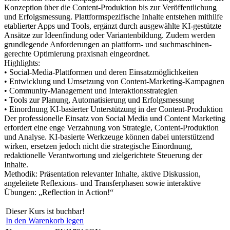
Konzeption über die Content‑Produktion bis zur Veröffentlichung
und Erfolgsmessung. Plattformspezifische Inhalte entstehen mithilfe
etablierter Apps und Tools, ergänzt durch ausgewählte KI‑gestützte
Ansätze zur Ideenfindung oder Variantenbildung. Zudem werden
grundlegende Anforderungen an plattform- und suchmaschinen­
gerechte Optimierung praxisnah eingeordnet.
Highlights:
• Social‑Media‑Plattformen und deren Einsatzmöglichkeiten
• Entwicklung und Umsetzung von Content‑Marketing‑Kampagnen
• Community‑Management und Interaktionsstrategien
• Tools zur Planung, Automatisierung und Erfolgsmessung
• Einordnung KI‑basierter Unterstützung in der Content‑Produktion
Der professionelle Einsatz von Social Media und Content Marketing
erfordert eine enge Verzahnung von Strategie, Content‑Produktion
und Analyse. KI‑basierte Werkzeuge können dabei unterstützend
wirken, ersetzen jedoch nicht die strategische Einordnung,
redaktionelle Verantwortung und zielgerichtete Steuerung der
Inhalte.
Methodik: Präsentation relevanter Inhalte, aktive Diskussion,
angeleitete Reflexions- und Transferphasen sowie interaktive
Übungen: „Reflection in Action!“
Dieser Kurs ist buchbar!
In den Warenkorb legen