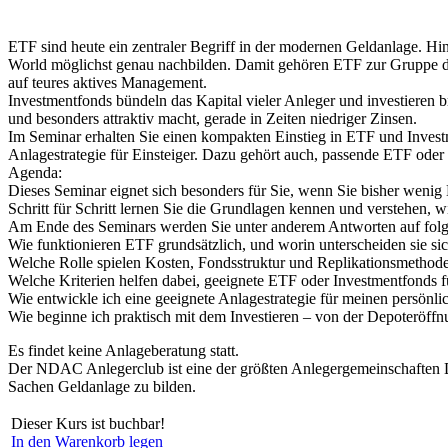
ETF sind heute ein zentraler Begriff in der modernen Geldanlage. 
World möglichst genau nachbilden. Damit gehören ETF zur Gruppe der 
auf teures aktives Management.
Investmentfonds bündeln das Kapital vieler Anleger und investieren b
und besonders attraktiv macht, gerade in Zeiten niedriger Zinsen.
Im Seminar erhalten Sie einen kompakten Einstieg in ETF und Invest
Anlagestrategie für Einsteiger. Dazu gehört auch, passende ETF oder
Agenda:
Dieses Seminar eignet sich besonders für Sie, wenn Sie bisher wenig
Schritt für Schritt lernen Sie die Grundlagen kennen und verstehen,
Am Ende des Seminars werden Sie unter anderem Antworten auf fol
Wie funktionieren ETF grundsätzlich, und worin unterscheiden sie si
Welche Rolle spielen Kosten, Fondsstruktur und Replikationsmethod
Welche Kriterien helfen dabei, geeignete ETF oder Investmentfonds f
Wie entwickle ich eine geeignete Anlagestrategie für meinen persönl
Wie beginne ich praktisch mit dem Investieren – von der Depoteröffn
Es findet keine Anlageberatung statt.
Der NDAC Anlegerclub ist eine der größten Anlegergemeinschaften De
Sachen Geldanlage zu bilden.
Dieser Kurs ist buchbar!
In den Warenkorb legen