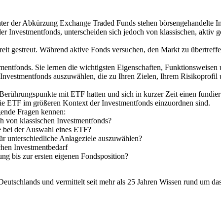
Hinter der Abkürzung Exchange Traded Funds stehen börsengehandelte
Investmentfonds, unterscheiden sich jedoch von klassischen, aktiv ge
reit gestreut. Während aktive Fonds versuchen, den Markt zu übertreffen
mentfonds. Sie lernen die wichtigsten Eigenschaften, Funktionsweisen
 Investmentfonds auszuwählen, die zu Ihren Zielen, Ihrem Risikoprofil
 Berührungspunkte mit ETF hatten und sich in kurzer Zeit einen fundie
 wie ETF im größeren Kontext der Investmentfonds einzuordnen sind.
gende Fragen kennen:
ch von klassischen Investmentfonds?
e bei der Auswahl eines ETF?
ür unterschiedliche Anlageziele auszuwählen?
ichen Investmentbedarf
ung bis zur ersten eigenen Fondsposition?
utschlands und vermittelt seit mehr als 25 Jahren Wissen rund um das