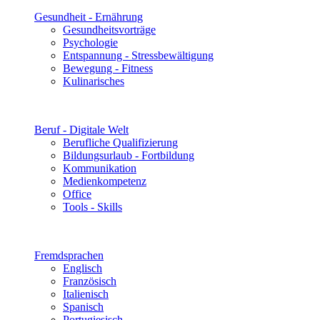
Gesundheit - Ernährung
Gesundheitsvorträge
Psychologie
Entspannung - Stressbewältigung
Bewegung - Fitness
Kulinarisches
Beruf - Digitale Welt
Berufliche Qualifizierung
Bildungsurlaub - Fortbildung
Kommunikation
Medienkompetenz
Office
Tools - Skills
Fremdsprachen
Englisch
Französisch
Italienisch
Spanisch
Portugiesisch