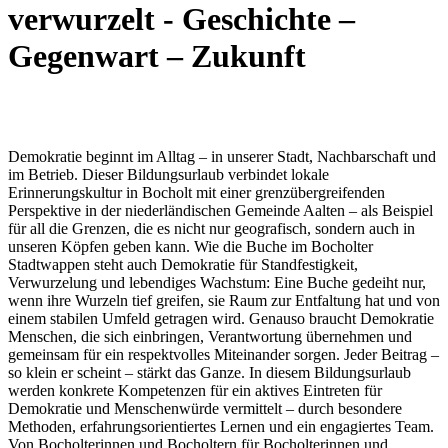
verwurzelt - Geschichte –
Gegenwart – Zukunft
Demokratie beginnt im Alltag – in unserer Stadt, Nachbarschaft und
im Betrieb. Dieser Bildungsurlaub verbindet lokale
Erinnerungskultur in Bocholt mit einer grenzübergreifenden
Perspektive in der niederländischen Gemeinde Aalten – als Beispiel
für all die Grenzen, die es nicht nur geografisch, sondern auch in
unseren Köpfen geben kann. Wie die Buche im Bocholter
Stadtwappen steht auch Demokratie für Standfestigkeit,
Verwurzelung und lebendiges Wachstum: Eine Buche gedeiht nur,
wenn ihre Wurzeln tief greifen, sie Raum zur Entfaltung hat und von
einem stabilen Umfeld getragen wird. Genauso braucht Demokratie
Menschen, die sich einbringen, Verantwortung übernehmen und
gemeinsam für ein respektvolles Miteinander sorgen. Jeder Beitrag –
so klein er scheint – stärkt das Ganze. In diesem Bildungsurlaub
werden konkrete Kompetenzen für ein aktives Eintreten für
Demokratie und Menschenwürde vermittelt – durch besondere
Methoden, erfahrungsorientiertes Lernen und ein engagiertes Team.
Von Bocholterinnen und Bocholtern für Bocholterinnen und