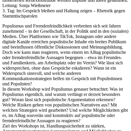
moderierten Reflexionsrunde werden Impulse und Ideen gesammelt.
Leitung: Sonja Wießmeier
3. Tag: Im Gespräch bleiben und Haltung zeigen – Rhetorik gegen
Stammtischparolen
Populismus und Fremdenfeindlichkeit verbreiten sich seit Jahren
zunehmend – in der Gesellschaft, in der Politik und in den (sozialen)
Medien. Über Plattformen wie TikTok, Instagram oder andere
digitale Kanäle erreichen populistische Inhalte ein breites Publikum
und beeinflussen öffentliche Diskussionen und Meinungsbildung.
Doch wie kann man reagieren, wenn einem im Alltag populistische
oder fremdenfeindliche Aussagen begegnen – etwa im Freundes-
und Familienkreis, am Arbeitsplatz oder im Verein? Wie lässt sich
widersprechen, ohne dass Gespräche eskalieren? Wann ist ein
Widerspruch sinnvoll, und welche anderen
Kommunikationsstrategien helfen im Gespräch mit Populistinnen
und Populisten?
In diesem Workshop wird Populismus genauer betrachtet: Was ist
Populismus eigentlich, und warum verfängt er derzeit besonders
gut? Woran lässt sich populistische Argumentation erkennen?
Welche Risiken gehen von populistischen Narrativen aus? Mit
welchen Strategien wird gearbeitet? Und welche Möglichkeiten gibt
es, im Alltag souverän und konstruktiv auf populistische oder
fremdenfeindliche Aussagen zu reagieren?
Ziel des Workshops ist, Handlungssicherheit zu stärken,