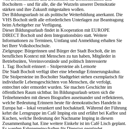
Bocholtern – und für alle, die die Wurzeln unserer Demokratie
stärken und ihre Zukunft mitgestalten wollen.
Der Bildungsurlaub ist als politische Weiterbildung anerkannt. Die
VHS Bocholt stellt alle erforderlichen Unterlagen zur Beantragung
beim Arbeitgeber zur Verfügung.
Dieser Bildungsurlaub findet in Kooperation mit EUROPE
DIRECT Bocholt und dem Integrationsbüro statt. Weitere
Informationen zu Terminen, Umfang und Anmeldung erhalten Sie
bei Ihrer Volkshochschule.
Zielgruppe: Bürgerinnen und Bürger der Stadt Bocholt, die im
beruflichen Kontext mit Menschen zu tun haben, Mitglieder in
Betriebsräten, Vereinsvorstände und politisch Interessierte
1. Tag: Bocholt erinnert – Stolpersteine als Lernorte
Die Stadt Bocholt verfügt über eine lebendige Erinnerungskultur.
Die Stolpersteine im Bocholter Stadtgebiet stehen exemplarisch für
individuelle Lebensgeschichten von Menschen, die verfolgt,
entrechtet oder ermordet wurden. Sie machen Geschichte im
öffentlichen Raum sichtbar. Im Bildungsurlaub setzen sich die
Teilnehmenden mit diesen Biografien auseinander und reflektieren,
welche Bedeutung Erinnern heute für demokratisches Handeln in
Europa hat – lokal verankert und hochaktuell. Während der Führung
kehrt die Lerngruppe im Cafè Imping ein und erfährt bei Kaffee und
Kuchen, welche Bedeutung der Nachname Imping in diesem
Zusammenhang hat. Eine weitere Einkehr ist im Café Lisch geplant.
Es werden Fahrgemeinschaften für Dienstag gegründet.