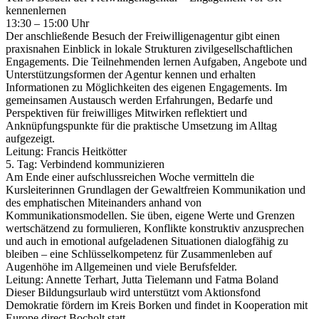
kennenlernen
13:30 – 15:00 Uhr
Der anschließende Besuch der Freiwilligenagentur gibt einen
praxisnahen Einblick in lokale Strukturen zivilgesellschaftlichen
Engagements. Die Teilnehmenden lernen Aufgaben, Angebote und
Unterstützungsformen der Agentur kennen und erhalten
Informationen zu Möglichkeiten des eigenen Engagements. Im
gemeinsamen Austausch werden Erfahrungen, Bedarfe und
Perspektiven für freiwilliges Mitwirken reflektiert und
Anknüpfungspunkte für die praktische Umsetzung im Alltag
aufgezeigt.
Leitung: Francis Heitkötter
5. Tag: Verbindend kommunizieren
Am Ende einer aufschlussreichen Woche vermitteln die
Kursleiterinnen Grundlagen der Gewaltfreien Kommunikation und
des emphatischen Miteinanders anhand von
Kommunikationsmodellen. Sie üben, eigene Werte und Grenzen
wertschätzend zu formulieren, Konflikte konstruktiv anzusprechen
und auch in emotional aufgeladenen Situationen dialogfähig zu
bleiben – eine Schlüsselkompetenz für Zusammenleben auf
Augenhöhe im Allgemeinen und viele Berufsfelder.
Leitung: Annette Terhart, Jutta Tielemann und Fatma Boland
Dieser Bildungsurlaub wird unterstützt vom Aktionsfond
Demokratie fördern im Kreis Borken und findet in Kooperation mit
Europe direct Bocholt statt.