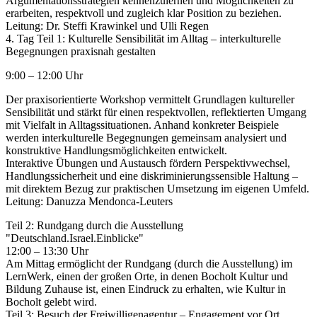
Argumentationsstrategien kennenzulernen und Möglichkeiten zu
erarbeiten, respektvoll und zugleich klar Position zu beziehen.
Leitung: Dr. Steffi Krawinkel und Ulli Regen
4. Tag Teil 1: Kulturelle Sensibilität im Alltag – interkulturelle
Begegnungen praxisnah gestalten
9:00 – 12:00 Uhr
Der praxisorientierte Workshop vermittelt Grundlagen kultureller
Sensibilität und stärkt für einen respektvollen, reflektierten Umgang
mit Vielfalt in Alltagssituationen. Anhand konkreter Beispiele
werden interkulturelle Begegnungen gemeinsam analysiert und
konstruktive Handlungsmöglichkeiten entwickelt.
Interaktive Übungen und Austausch fördern Perspektivwechsel,
Handlungssicherheit und eine diskriminierungssensible Haltung –
mit direktem Bezug zur praktischen Umsetzung im eigenen Umfeld.
Leitung: Danuzza Mendonca-Leuters
Teil 2: Rundgang durch die Ausstellung
"Deutschland.Israel.Einblicke"
12:00 – 13:30 Uhr
Am Mittag ermöglicht der Rundgang (durch die Ausstellung) im
LernWerk, einen der großen Orte, in denen Bocholt Kultur und
Bildung Zuhause ist, einen Eindruck zu erhalten, wie Kultur in
Bocholt gelebt wird.
Teil 3: Besuch der Freiwilligenagentur – Engagement vor Ort