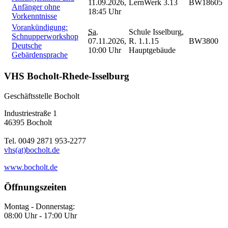
11.09.2026,
LernWerk 3.13
BW18605
Anfänger ohne
18:45 Uhr
Vorkenntnisse
Vorankündigung:
Sa.
Schule Isselburg,
Schnupperworkshop
07.11.2026,
R. 1.1.15
BW3800
Deutsche
10:00 Uhr
Hauptgebäude
Gebärdensprache
VHS Bocholt-Rhede-Isselburg
Geschäftsstelle Bocholt
Industriestraße 1
46395 Bocholt
Tel. 0049 2871 953-2277
vhs(at)bocholt.de
www.bocholt.de
Öffnungszeiten
Montag - Donnerstag:
08:00 Uhr - 17:00 Uhr