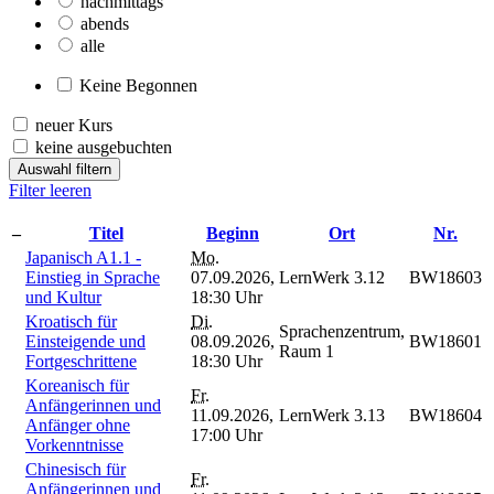
nachmittags
abends
alle
Keine Begonnen
neuer Kurs
keine ausgebuchten
Auswahl filtern
Filter leeren
–
Titel
Beginn
Ort
Nr.
Japanisch A1.1 -
Mo.
Einstieg in Sprache
07.09.2026,
LernWerk 3.12
BW18603
und Kultur
18:30 Uhr
Kroatisch für
Di.
Sprachenzentrum,
Einsteigende und
08.09.2026,
BW18601
Raum 1
Fortgeschrittene
18:30 Uhr
Koreanisch für
Fr.
Anfängerinnen und
11.09.2026,
LernWerk 3.13
BW18604
Anfänger ohne
17:00 Uhr
Vorkenntnisse
Chinesisch für
Fr.
Anfängerinnen und