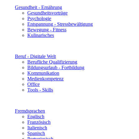
Gesundheit - Ernährung
Gesundheitsvorträge
Psychologie
Entspannung - Stressbewältigung
Bewegung - Fitness
Kulinarisches
Beruf - Digitale Welt
Berufliche Qualifizierung
Bildungsurlaub - Fortbildung
Kommunikation
Medienkompetenz
Office
Tools - Skills
Fremdsprachen
Englisch
Französisch
Italienisch
Spanisch
Portugiesisch