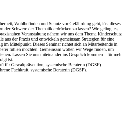
cherheit, Wohlbefinden und Schutz vor Gefährdung geht, löst dieses
n der Schwere der Thematik erdrücken zu lassen? Wie gelingt es,
ser praxisnahen Veranstaltung nähern wir uns dem Thema Kinderschutz
älle aus der Praxis und entwickeln gemeinsam Strategien für eine
 im Mittelpunkt. Dieses Seminar richtet sich an Mitarbeitende in
sicherer fühlen möchten. Gemeinsam wollen wir Wege finden, um
verstehen. Lassen Sie uns miteinander ins Gespräch kommen – für mehr
gt ist.
raft für Gewaltprävention, systemische Beraterin (DGSF).
fahrene Fachkraft, systemische Beraterin (DGSF).