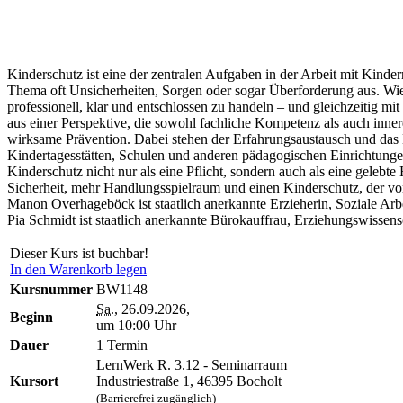
Kinderschutz ist eine der zentralen Aufgaben in der Arbeit mit Kind
Thema oft Unsicherheiten, Sorgen oder sogar Überforderung aus. Wie
professionell, klar und entschlossen zu handeln – und gleichzeitig m
aus einer Perspektive, die sowohl fachliche Kompetenz als auch innere 
wirksame Prävention. Dabei stehen der Erfahrungsaustausch und das E
Kindertagesstätten, Schulen und anderen pädagogischen Einrichtungen
Kinderschutz nicht nur als eine Pflicht, sondern auch als eine geleb
Sicherheit, mehr Handlungsspielraum und einen Kinderschutz, der vo
Manon Overhageböck ist staatlich anerkannte Erzieherin, Soziale Arbe
Pia Schmidt ist staatlich anerkannte Bürokauffrau, Erziehungswissens
Dieser Kurs ist buchbar!
In den Warenkorb legen
Kursnummer
BW1148
Sa.
, 26.09.2026,
Beginn
um 10:00 Uhr
Dauer
1 Termin
LernWerk R. 3.12 - Seminarraum
Kursort
Industriestraße 1, 46395 Bocholt
(Barrierefrei zugänglich)