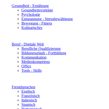
Gesundheit - Ernährung
Gesundheitsvorträge
Psychologie
Entspannung - Stressbewältigung
Bewegung - Fitness
Kulinarisches
Beruf - Digitale Welt
Berufliche Qualifizierung
Bildungsurlaub - Fortbildung
Kommunikation
Medienkompetenz
Office
Tools - Skills
Fremdsprachen
Englisch
Französisch
Italienisch
Spanisch
Portugiesisch