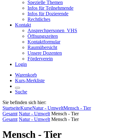
Spezielle Themen
Infos für Teilnehmende
Infos für Dozierende
Rechtliches
Kontakt
Ansprechpersonen_VHS
Öffnungszeiten
Kontaktformular
Raumübersicht
Unsere Dozenten
Förderverein
Login
Warenkorb
Kurs-Merkliste
Suche
Sie befinden sich hier:
Startseite
Kurse
Natur - Umwelt
Mensch - Tier
Gesamt
Natur - Umwelt
Mensch - Tier
Gesamt
Natur - Umwelt
Mensch - Tier
Mensch - Tier