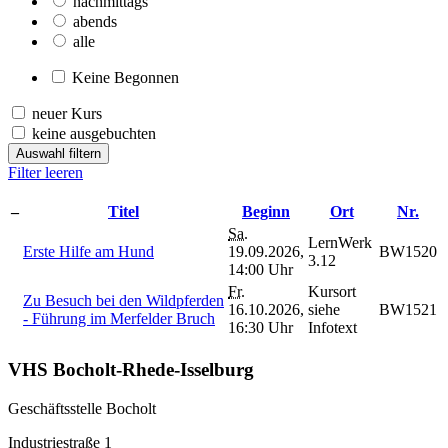
nachmittags
abends
alle
Keine Begonnen
neuer Kurs
keine ausgebuchten
Auswahl filtern
Filter leeren
–
Titel
Beginn
Ort
Nr.
Sa.
LernWerk
Erste Hilfe am Hund
19.09.2026,
BW1520
3.12
14:00 Uhr
Fr.
Kursort
Zu Besuch bei den Wildpferden
16.10.2026,
siehe
BW1521
- Führung im Merfelder Bruch
16:30 Uhr
Infotext
VHS Bocholt-Rhede-Isselburg
Geschäftsstelle Bocholt
Industriestraße 1