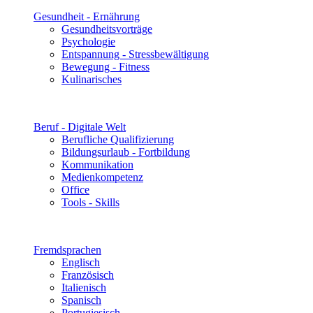
Gesundheit - Ernährung
Gesundheitsvorträge
Psychologie
Entspannung - Stressbewältigung
Bewegung - Fitness
Kulinarisches
Beruf - Digitale Welt
Berufliche Qualifizierung
Bildungsurlaub - Fortbildung
Kommunikation
Medienkompetenz
Office
Tools - Skills
Fremdsprachen
Englisch
Französisch
Italienisch
Spanisch
Portugiesisch