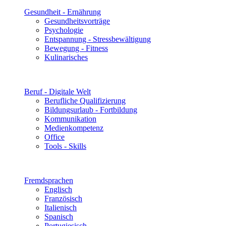
Gesundheit - Ernährung
Gesundheitsvorträge
Psychologie
Entspannung - Stressbewältigung
Bewegung - Fitness
Kulinarisches
Beruf - Digitale Welt
Berufliche Qualifizierung
Bildungsurlaub - Fortbildung
Kommunikation
Medienkompetenz
Office
Tools - Skills
Fremdsprachen
Englisch
Französisch
Italienisch
Spanisch
Portugiesisch