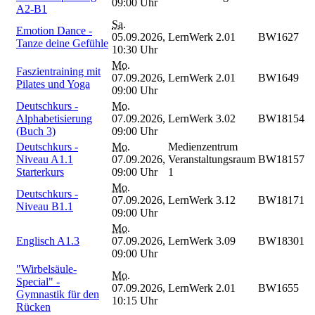
09:00 Uhr
A2-B1
Sa.
Emotion Dance -
05.09.2026,
LernWerk 2.01
BW1627
Tanze deine Gefühle
10:30 Uhr
Mo.
Faszientraining mit
07.09.2026,
LernWerk 2.01
BW1649
Pilates und Yoga
09:00 Uhr
Deutschkurs -
Mo.
Alphabetisierung
07.09.2026,
LernWerk 3.02
BW18154
(Buch 3)
09:00 Uhr
Deutschkurs -
Mo.
Medienzentrum
Niveau A1.1
07.09.2026,
Veranstaltungsraum
BW18157
Starterkurs
09:00 Uhr
1
Mo.
Deutschkurs -
07.09.2026,
LernWerk 3.12
BW18171
Niveau B1.1
09:00 Uhr
Mo.
Englisch A1.3
07.09.2026,
LernWerk 3.09
BW18301
09:00 Uhr
"Wirbelsäule-
Mo.
Special" -
07.09.2026,
LernWerk 2.01
BW1655
Gymnastik für den
10:15 Uhr
Rücken