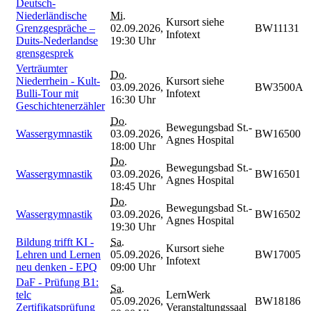
Deutsch-
Niederländische
Mi.
Kursort siehe
Grenzgespräche –
02.09.2026,
BW11131
Infotext
Duits-Nederlandse
19:30 Uhr
grensgesprek
Verträumter
Do.
Niederrhein - Kult-
Kursort siehe
03.09.2026,
BW3500A
Bulli-Tour mit
Infotext
16:30 Uhr
Geschichtenerzähler
Do.
Bewegungsbad St.-
Wassergymnastik
03.09.2026,
BW16500
Agnes Hospital
18:00 Uhr
Do.
Bewegungsbad St.-
Wassergymnastik
03.09.2026,
BW16501
Agnes Hospital
18:45 Uhr
Do.
Bewegungsbad St.-
Wassergymnastik
03.09.2026,
BW16502
Agnes Hospital
19:30 Uhr
Bildung trifft KI -
Sa.
Kursort siehe
Lehren und Lernen
05.09.2026,
BW17005
Infotext
neu denken - EPQ
09:00 Uhr
DaF - Prüfung B1:
Sa.
telc
LernWerk
05.09.2026,
BW18186
Zertifikatsprüfung
Veranstaltungssaal