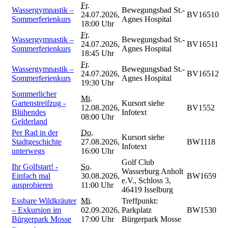
Fr.
Wassergymnastik –
Bewegungsbad St.-
24.07.2026,
BV16510
Sommerferienkurs
Agnes Hospital
18:00 Uhr
Fr.
Wassergymnastik –
Bewegungsbad St.-
24.07.2026,
BV16511
Sommerferienkurs
Agnes Hospital
18:45 Uhr
Fr.
Wassergymnastik –
Bewegungsbad St.-
24.07.2026,
BV16512
Sommerferienkurs
Agnes Hospital
19:30 Uhr
Sommerlicher
Mi.
Gartenstreifzug -
Kursort siehe
12.08.2026,
BV1552
Blühendes
Infotext
08:00 Uhr
Gelderland
Per Rad in der
Do.
Kursort siehe
Stadtgeschichte
27.08.2026,
BW1118
Infotext
unterwegs
16:00 Uhr
Golf Club
Ihr Golfstart! -
So.
Wasserburg Anholt
Einfach mal
30.08.2026,
BW1659
e.V., Schloss 3,
ausprobieren
11:00 Uhr
46419 Isselburg
Essbare Wildkräuter
Mi.
Treffpunkt:
– Exkursion im
02.09.2026,
Parkplatz
BW1530
Bürgerpark Mosse
17:00 Uhr
Bürgerpark Mosse