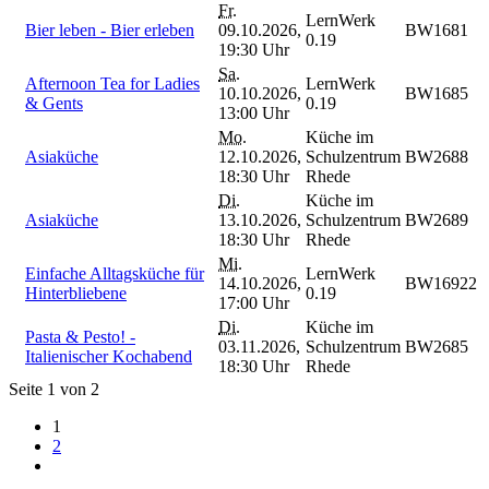
Fr.
LernWerk
Bier leben - Bier erleben
09.10.2026,
BW1681
0.19
19:30 Uhr
Sa.
Afternoon Tea for Ladies
LernWerk
10.10.2026,
BW1685
& Gents
0.19
13:00 Uhr
Mo.
Küche im
Asiaküche
12.10.2026,
Schulzentrum
BW2688
18:30 Uhr
Rhede
Di.
Küche im
Asiaküche
13.10.2026,
Schulzentrum
BW2689
18:30 Uhr
Rhede
Mi.
Einfache Alltagsküche für
LernWerk
14.10.2026,
BW16922
Hinterbliebene
0.19
17:00 Uhr
Di.
Küche im
Pasta & Pesto! -
03.11.2026,
Schulzentrum
BW2685
Italienischer Kochabend
18:30 Uhr
Rhede
Seite 1 von 2
1
2