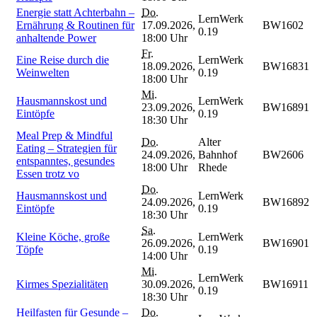
Energie statt Achterbahn –
Do.
LernWerk
Ernährung & Routinen für
17.09.2026,
BW1602
0.19
anhaltende Power
18:00 Uhr
Fr.
Eine Reise durch die
LernWerk
18.09.2026,
BW16831
Weinwelten
0.19
18:00 Uhr
Mi.
Hausmannskost und
LernWerk
23.09.2026,
BW16891
Eintöpfe
0.19
18:30 Uhr
Meal Prep & Mindful
Do.
Alter
Eating – Strategien für
24.09.2026,
Bahnhof
BW2606
entspanntes, gesundes
18:00 Uhr
Rhede
Essen trotz vo
Do.
Hausmannskost und
LernWerk
24.09.2026,
BW16892
Eintöpfe
0.19
18:30 Uhr
Sa.
Kleine Köche, große
LernWerk
26.09.2026,
BW16901
Töpfe
0.19
14:00 Uhr
Mi.
LernWerk
Kirmes Spezialitäten
30.09.2026,
BW16911
0.19
18:30 Uhr
Heilfasten für Gesunde –
Do.