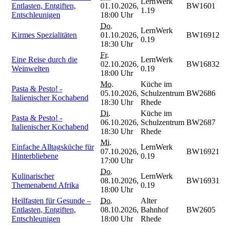
LernWerk
Entlasten, Entgiften,
01.10.2026,
BW1601
1.19
Entschleunigen
18:00 Uhr
Do.
LernWerk
Kirmes Spezialitäten
01.10.2026,
BW16912
0.19
18:30 Uhr
Fr.
Eine Reise durch die
LernWerk
02.10.2026,
BW16832
Weinwelten
0.19
18:00 Uhr
Mo.
Küche im
Pasta & Pesto! -
05.10.2026,
Schulzentrum
BW2686
Italienischer Kochabend
18:30 Uhr
Rhede
Di.
Küche im
Pasta & Pesto! -
06.10.2026,
Schulzentrum
BW2687
Italienischer Kochabend
18:30 Uhr
Rhede
Mi.
Einfache Alltagsküche für
LernWerk
07.10.2026,
BW16921
Hinterbliebene
0.19
17:00 Uhr
Do.
Kulinarischer
LernWerk
08.10.2026,
BW16931
Themenabend Afrika
0.19
18:00 Uhr
Heilfasten für Gesunde –
Do.
Alter
Entlasten, Entgiften,
08.10.2026,
Bahnhof
BW2605
Entschleunigen
18:00 Uhr
Rhede