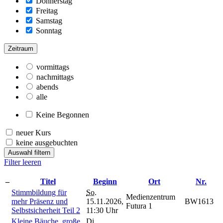
Donnerstag
Freitag
Samstag
Sonntag
Zeitraum
vormittags
nachmittags
abends
alle
Keine Begonnen
neuer Kurs
keine ausgebuchten
Auswahl filtern
Filter leeren
–
Titel
Beginn
Ort
Nr.
Stimmbildung für
So.
Medienzentrum
mehr Präsenz und
15.11.2026,
BW1613
Futura 1
Selbstsicherheit Teil 2
11:30 Uhr
Kleine Bäuche, große
Di.