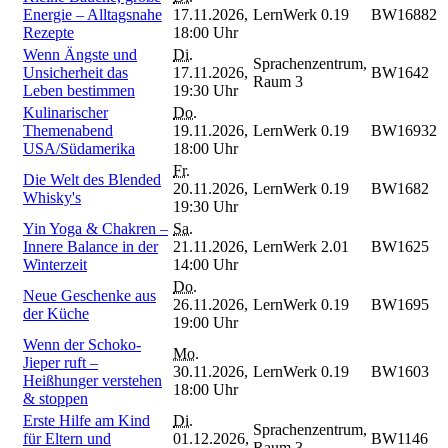
Energie – Alltagsnahe
17.11.2026,
LernWerk 0.19
BW16882
Rezepte
18:00 Uhr
Wenn Ängste und
Di.
Sprachenzentrum,
Unsicherheit das
17.11.2026,
BW1642
Raum 3
Leben bestimmen
19:30 Uhr
Kulinarischer
Do.
Themenabend
19.11.2026,
LernWerk 0.19
BW16932
USA/Südamerika
18:00 Uhr
Fr.
Die Welt des Blended
20.11.2026,
LernWerk 0.19
BW1682
Whisky's
19:30 Uhr
Yin Yoga & Chakren –
Sa.
Innere Balance in der
21.11.2026,
LernWerk 2.01
BW1625
Winterzeit
14:00 Uhr
Do.
Neue Geschenke aus
26.11.2026,
LernWerk 0.19
BW1695
der Küche
19:00 Uhr
Wenn der Schoko-
Mo.
Jieper ruft –
30.11.2026,
LernWerk 0.19
BW1603
Heißhunger verstehen
18:00 Uhr
& stoppen
Erste Hilfe am Kind
Di.
Sprachenzentrum,
für Eltern und
01.12.2026,
BW1146
Raum 3