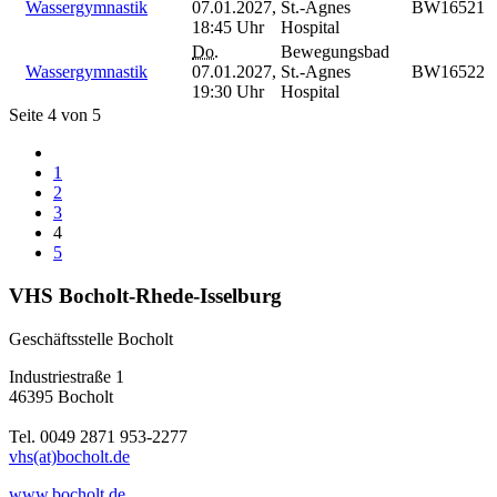
Wassergymnastik
07.01.2027,
St.-Agnes
BW16521
18:45 Uhr
Hospital
Do.
Bewegungsbad
Wassergymnastik
07.01.2027,
St.-Agnes
BW16522
19:30 Uhr
Hospital
Seite 4 von 5
1
2
3
4
5
VHS Bocholt-Rhede-Isselburg
Geschäftsstelle Bocholt
Industriestraße 1
46395 Bocholt
Tel. 0049 2871 953-2277
vhs(at)bocholt.de
www.bocholt.de