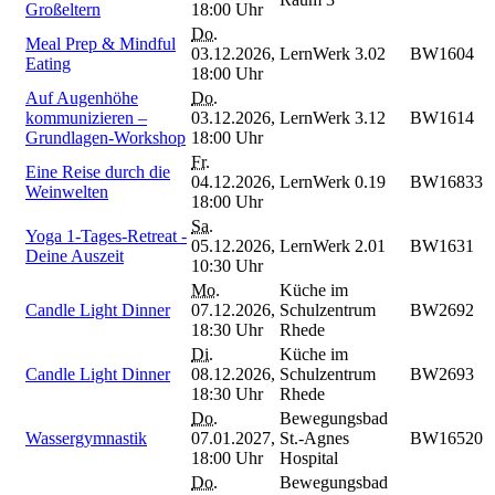
Großeltern
18:00 Uhr
Do.
Meal Prep & Mindful
03.12.2026,
LernWerk 3.02
BW1604
Eating
18:00 Uhr
Auf Augenhöhe
Do.
kommunizieren –
03.12.2026,
LernWerk 3.12
BW1614
Grundlagen-Workshop
18:00 Uhr
Fr.
Eine Reise durch die
04.12.2026,
LernWerk 0.19
BW16833
Weinwelten
18:00 Uhr
Sa.
Yoga 1-Tages-Retreat -
05.12.2026,
LernWerk 2.01
BW1631
Deine Auszeit
10:30 Uhr
Mo.
Küche im
Candle Light Dinner
07.12.2026,
Schulzentrum
BW2692
18:30 Uhr
Rhede
Di.
Küche im
Candle Light Dinner
08.12.2026,
Schulzentrum
BW2693
18:30 Uhr
Rhede
Do.
Bewegungsbad
Wassergymnastik
07.01.2027,
St.-Agnes
BW16520
18:00 Uhr
Hospital
Do.
Bewegungsbad