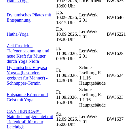
Hatha-Yoga
10.09.2026,
DRK Rhede
BW2625
18:00 Uhr
Do.
Dynamisches Pilates mit
LernWerk
10.09.2026,
BW1646
Entspannung
2.01
18:15 Uhr
Do.
LernWerk
Hatha-Yoga
10.09.2026,
BW16221
2.01
19:30 Uhr
Zeit für dich –
Fr.
Tiefenentspannung und
LernWerk
11.09.2026,
BW1628
neue Kraft für Mütter
2.01
09:30 Uhr
durch Yoga Nidra
Dynamisches Vinyasa
Schule
Fr.
Yoga – (besonders
Isselburg, R.
11.09.2026,
BW3624
geeignet für Männer) -
1.1.16
14:30 Uhr
Schnupper-Termin
Hauptgebäude
Schule
Fr.
Entspanne Körper und
Isselburg, R.
11.09.2026,
BW3623
Geist mit Yoga
1.1.16
16:30 Uhr
Hauptgebäude
CANTIENICA® -
Sa.
Natürlich aufgerichtet mit
LernWerk
12.09.2026,
BW1637
Tiefenkraft für mehr
2.01
16:00 Uhr
Leichtigk