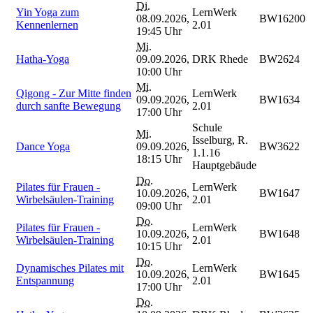
Di.
Yin Yoga zum
LernWerk
08.09.2026,
BW16200
Kennenlernen
2.01
19:45 Uhr
Mi.
Hatha-Yoga
09.09.2026,
DRK Rhede
BW2624
10:00 Uhr
Mi.
Qigong - Zur Mitte finden
LernWerk
09.09.2026,
BW1634
durch sanfte Bewegung
2.01
17:00 Uhr
Schule
Mi.
Isselburg, R.
Dance Yoga
09.09.2026,
BW3622
1.1.16
18:15 Uhr
Hauptgebäude
Do.
Pilates für Frauen -
LernWerk
10.09.2026,
BW1647
Wirbelsäulen-Training
2.01
09:00 Uhr
Do.
Pilates für Frauen -
LernWerk
10.09.2026,
BW1648
Wirbelsäulen-Training
2.01
10:15 Uhr
Do.
Dynamisches Pilates mit
LernWerk
10.09.2026,
BW1645
Entspannung
2.01
17:00 Uhr
Do.