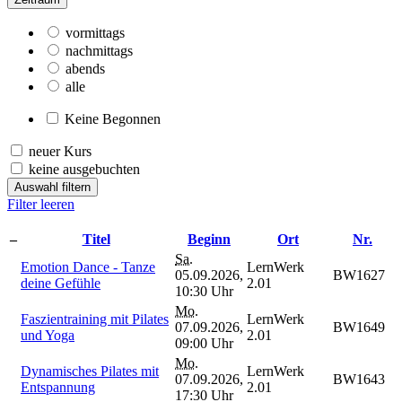
vormittags
nachmittags
abends
alle
Keine Begonnen
neuer Kurs
keine ausgebuchten
Auswahl filtern
Filter leeren
–
Titel
Beginn
Ort
Nr.
Sa.
Emotion Dance - Tanze
LernWerk
05.09.2026,
BW1627
deine Gefühle
2.01
10:30 Uhr
Mo.
Faszientraining mit Pilates
LernWerk
07.09.2026,
BW1649
und Yoga
2.01
09:00 Uhr
Mo.
Dynamisches Pilates mit
LernWerk
07.09.2026,
BW1643
Entspannung
2.01
17:30 Uhr