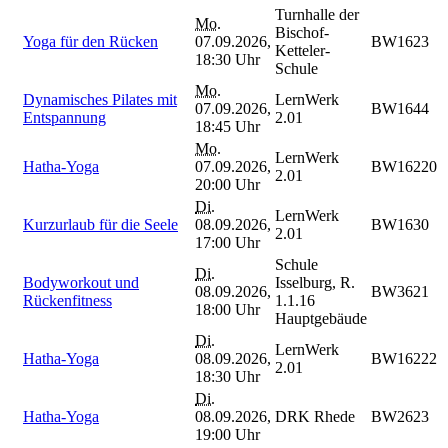
Turnhalle der
Mo.
Bischof-
Yoga für den Rücken
07.09.2026,
BW1623
Ketteler-
18:30 Uhr
Schule
Mo.
Dynamisches Pilates mit
LernWerk
07.09.2026,
BW1644
Entspannung
2.01
18:45 Uhr
Mo.
LernWerk
Hatha-Yoga
07.09.2026,
BW16220
2.01
20:00 Uhr
Di.
LernWerk
Kurzurlaub für die Seele
08.09.2026,
BW1630
2.01
17:00 Uhr
Schule
Di.
Bodyworkout und
Isselburg, R.
08.09.2026,
BW3621
Rückenfitness
1.1.16
18:00 Uhr
Hauptgebäude
Di.
LernWerk
Hatha-Yoga
08.09.2026,
BW16222
2.01
18:30 Uhr
Di.
Hatha-Yoga
08.09.2026,
DRK Rhede
BW2623
19:00 Uhr