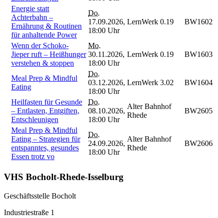
Energie statt
Do.
Achterbahn –
17.09.2026,
LernWerk 0.19
BW1602
Ernährung & Routinen
18:00 Uhr
für anhaltende Power
Wenn der Schoko-
Mo.
Jieper ruft – Heißhunger
30.11.2026,
LernWerk 0.19
BW1603
verstehen & stoppen
18:00 Uhr
Do.
Meal Prep & Mindful
03.12.2026,
LernWerk 3.02
BW1604
Eating
18:00 Uhr
Heilfasten für Gesunde
Do.
Alter Bahnhof
– Entlasten, Entgiften,
08.10.2026,
BW2605
Rhede
Entschleunigen
18:00 Uhr
Meal Prep & Mindful
Do.
Eating – Strategien für
Alter Bahnhof
24.09.2026,
BW2606
entspanntes, gesundes
Rhede
18:00 Uhr
Essen trotz vo
VHS Bocholt-Rhede-Isselburg
Geschäftsstelle Bocholt
Industriestraße 1