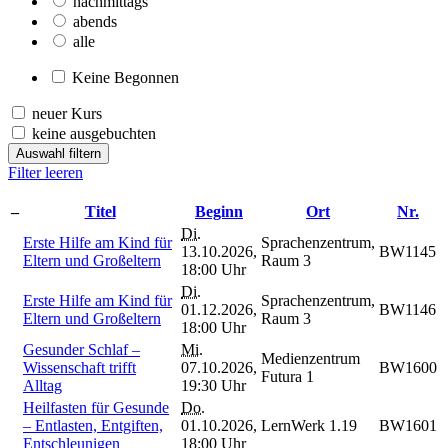
nachmittags
abends
alle
Keine Begonnen
neuer Kurs
keine ausgebuchten
Auswahl filtern
Filter leeren
–
Titel
Beginn
Ort
Nr.
Di.
Erste Hilfe am Kind für
Sprachenzentrum,
13.10.2026,
BW1145
Eltern und Großeltern
Raum 3
18:00 Uhr
Di.
Erste Hilfe am Kind für
Sprachenzentrum,
01.12.2026,
BW1146
Eltern und Großeltern
Raum 3
18:00 Uhr
Gesunder Schlaf –
Mi.
Medienzentrum
Wissenschaft trifft
07.10.2026,
BW1600
Futura 1
Alltag
19:30 Uhr
Heilfasten für Gesunde
Do.
– Entlasten, Entgiften,
01.10.2026,
LernWerk 1.19
BW1601
Entschleunigen
18:00 Uhr