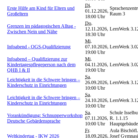
Di.
Erste Hilfe am Kind für Eltern und
Sprachenzent
01.12.2026,
Großeltern
Raum 3
18:00 Uhr
Do.
Grenzen im pädagogischen Alltag -
12.11.2026,
LernWerk 3.1
Zwischen Nein und Nähe
18:30 Uhr
Mi.
Infoabend - OGS-Qualifizierung
07.10.2026,
LernWerk 3.0
19:00 Uhr
Infoabend – Qualifizierung zur
Mi.
Kindertagespflegeperson nach dem
04.11.2026,
LernWerk 3.0
QHB I & II
19:00 Uhr
Sa.
Leichtigkeit in die Schwere bringen –
26.09.2026,
LernWerk 3.1
Kinderschutz in Einrichtungen
10:00 Uhr
Sa.
Leichtigkeit in die Schwere bringen –
24.10.2026,
LernWerk 3.1
Kinderschutz in Einrichtungen
10:00 Uhr
Sa.
Schule Isselbu
Vorankündigung: Schnupperworkshop
07.11.2026,
R. 1.1.15
Deutsche Gebärdensprache
10:00 Uhr
Hauptgebäude
Fr.
Aula Bischöfl.
Weltkindertag - IKW 2026
18.09.2026,
Josef Gymnas