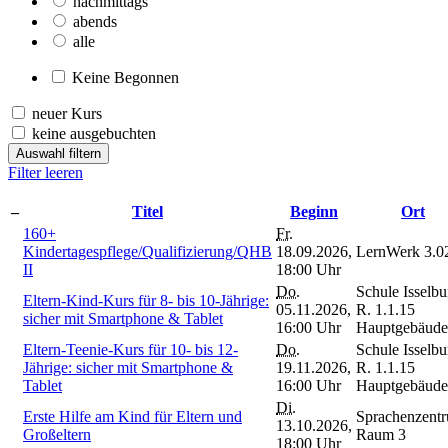
nachmittags
abends
alle
Keine Begonnen
neuer Kurs
keine ausgebuchten
Auswahl filtern
Filter leeren
–
Titel
Beginn
Ort
160+
Fr.
Kindertagespflege/Qualifizierung/QHB
18.09.2026,
LernWerk 3.0
II
18:00 Uhr
Do.
Schule Isselbu
Eltern-Kind-Kurs für 8- bis 10-Jährige:
05.11.2026,
R. 1.1.15
sicher mit Smartphone & Tablet
16:00 Uhr
Hauptgebäude
Eltern-Teenie-Kurs für 10- bis 12-
Do.
Schule Isselbu
Jährige: sicher mit Smartphone &
19.11.2026,
R. 1.1.15
Tablet
16:00 Uhr
Hauptgebäude
Di.
Erste Hilfe am Kind für Eltern und
Sprachenzent
13.10.2026,
Großeltern
Raum 3
18:00 Uhr